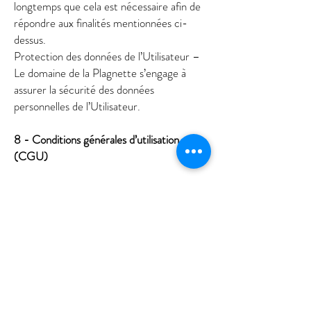
longtemps que cela est nécessaire afin de
répondre aux finalités mentionnées ci-
dessus.
Protection des données de l’Utilisateur –
Le domaine de la Plagnette s’engage à
assurer la sécurité des données
personnelles de l’Utilisateur.
8 - Conditions générales d’utilisation
(CGU)
Le domaine de la Plagnette met en œuvre
tous les moyens dont elle dispose pour
assurer une information et une mise à jour
fiables de son site Internet. Les
informations contenues sur ce site sont
aussi précises que possible et le site est
périodiquement remis à jour. Il peut
toutefois contenir des inexactitudes, des